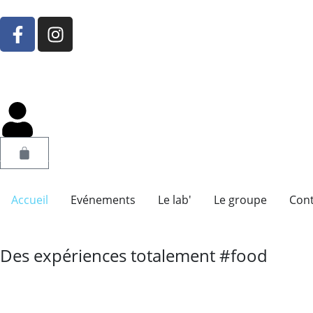
Accueil
Evénements
Le lab'
Le groupe
Cont
Des expériences totalement #food