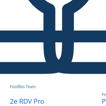
Foodîles Team
Fo
2e RDV Pro
P