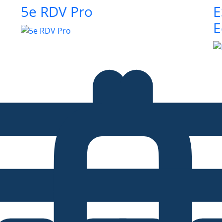
5e RDV Pro
E
E