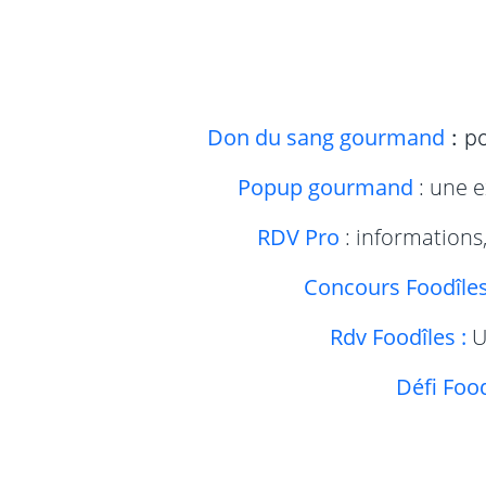
Don du sang gourmand
:
p
Popup gourmand
:
une e
RDV Pro
: informations
Concours Foodîle
Rdv Foodîles :
U
Défi Food