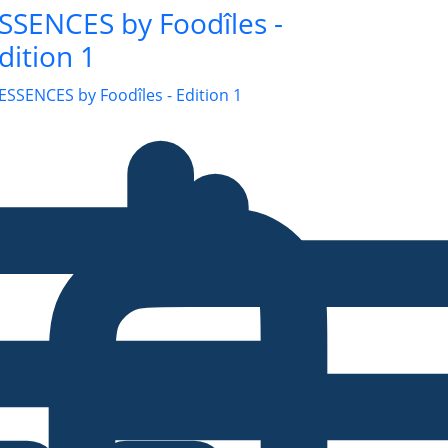
SSENCES by Foodîles -
dition 1