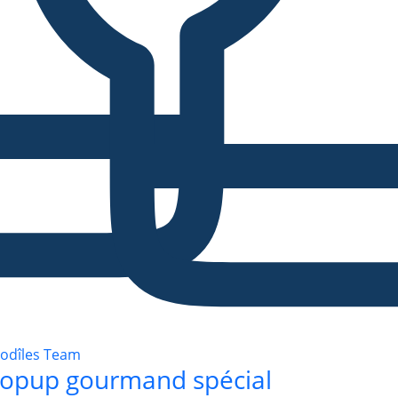
odîles Team
opup gourmand spécial