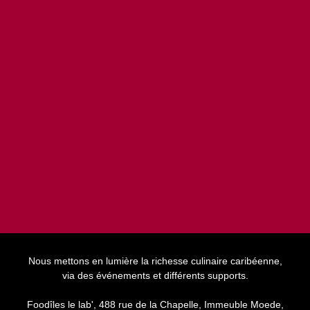
Nous mettons en lumière la richesse culinaire caribéenne,
via des événements et différents supports.
Foodîles le lab', 488 rue de la Chapelle, Immeuble Moede,