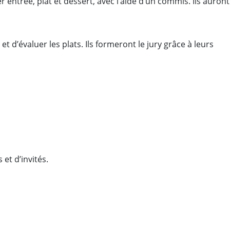
 entrée, plat et dessert, avec l’aide d’un commis. Ils auront
 d’évaluer les plats. Ils formeront le jury grâce à leurs
et d’invités.