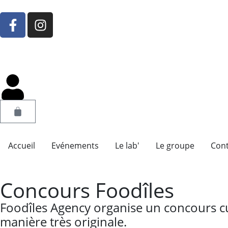
Accueil
Evénements
Le lab'
Le groupe
Cont
Concours Foodîles
Foodîles Agency organise un concours cul
manière très originale.