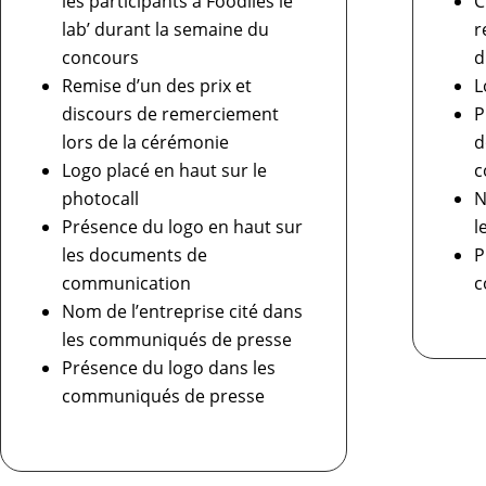
les participants à Foodîles le
C
lab’ durant la semaine du
r
concours
d
Remise d’un des prix et
L
discours de remerciement
P
lors de la cérémonie
d
Logo placé en haut sur le
c
photocall
N
Présence du logo en haut sur
l
les documents de
P
communication
c
Nom de l’entreprise cité dans
les communiqués de presse
Présence du logo dans les
communiqués de presse