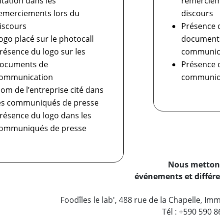
itation dans les
remerciem
emerciements lors du
discours
iscours
Présence d
ogo placé sur le photocall
document
résence du logo sur les
communic
ocuments de
Présence d
ommunication
communiq
om de l’entreprise cité dans
es communiqués de presse
résence du logo dans les
ommuniqués de presse
Nous mettons 
événements et différe
Foodîles le lab', 488 rue de la Chapelle, 
Tél : +590 590 8