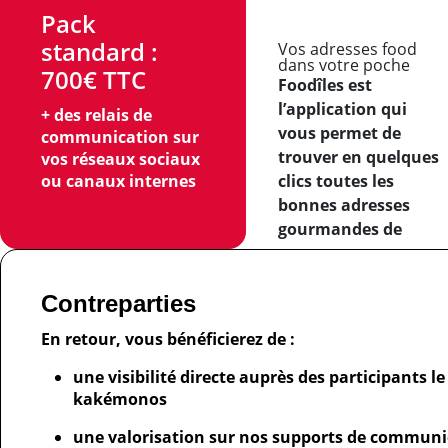
Pack
standard :
Vos adresses food
dans votre poche
700€ TTC
Foodîles est
l’application qui
+ des relais de
vous permet de
communication sur
trouver en quelques
vos réseaux sociaux
ou canaux internes
clics toutes les
bonnes adresses
gourmandes de
Contreparties
En retour, vous bénéficierez de :
une visibilité directe auprès des participants le 
kakémonos
une valorisation sur nos supports de communic