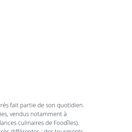
rés fait partie de son quotidien.
kies, vendus notamment à
dances culinaires de Foodîles).
rès différentes : des tourments