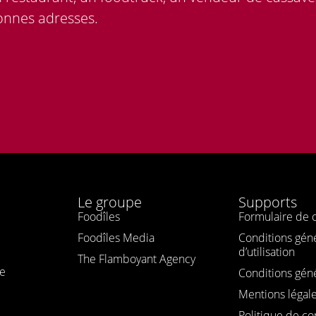
bonnes adresses.
Le groupe
Supports
Foodîles
Formulaire de 
Foodîles Media
Conditions gén
d’utilisation
The Flamboyant Agency
le
Conditions gén
Mentions légal
Politique de con