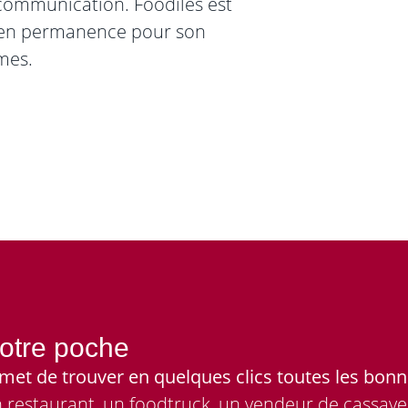
 communication. Foodîles est
ée en permanence pour son
mes.
otre poche
permet de trouver en quelques clics toutes les b
restaurant, un foodtruck, un vendeur de cassaves 