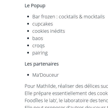
Le Popup
Bar frozen :
cocktails & mocktails
cupcakes
cookies inédits
baos
croqs
pairing
Les partenaires
Ma’Douceur
Pour Mathilde, réaliser des délices suc
Elle prépare essentiellement des coo
Foodîles le lab’, le laboratoire des ten
Elle peut proposer d’autres douceurs t